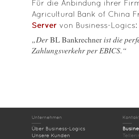
Für die Anbindung ihrer Fi
Agricultural Bank of China 
Server
von Business-Logics:
„Der
ist die per
BL Bankrechner
Zahlungsverkehr per EBICS.“
Unternehmen
Kontak
Über Business-Logics
Busin
Unsere Kunden
Teller