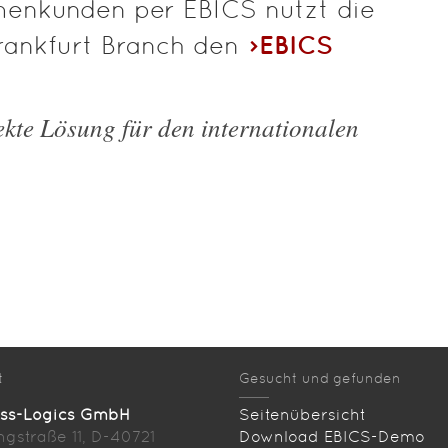
rmenkunden per EBICS nutzt die
EBICS
Frankfurt Branch den
fekte Lösung für den internationalen
t
Gesucht und gefunden
ess-Logics GmbH
Seitenübersicht
ingstraße 11, D-40721
Download EBICS-Demo