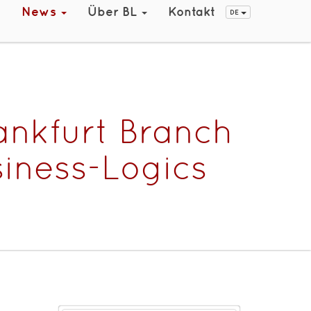
t
News
Über BL
Kontakt
DE
rankfurt Branch
siness-Logics