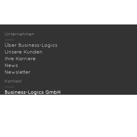
Unternehmen
Über Business-Logics
Unsere Kunden
Ihre Karriere
News
Newsletter
Kontakt
Business-Logics GmbH
Telleringstraße 11, D-40721 Hilden
Telefon: +49 2103 33993‑0
info@business-logics.de
Anfahrt
Gesucht und gefunden