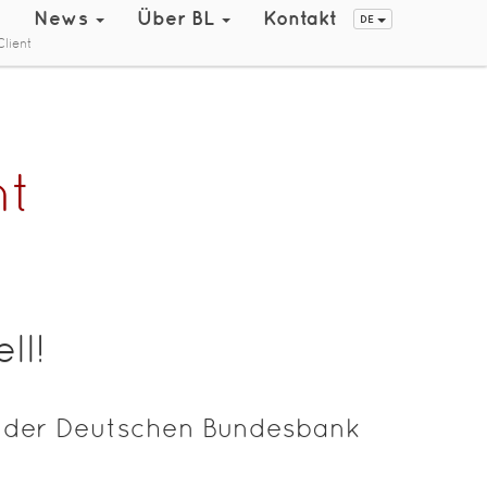
t
News
Über BL
Kontakt
DE
lient
nt
ll!
n der Deutschen Bundesbank