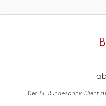
B
ab
Der
BL Bundesbank Client
fü