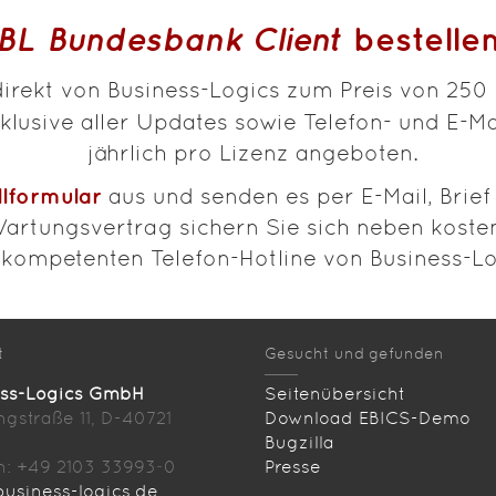
BL Bundesbank Client
bestelle
irekt von Business-Logics zum Preis von 250
lusive aller Updates sowie Telefon- und E-Mai
jährlich pro Lizenz angeboten.
llformular
aus und senden es per E-Mail, Brie
rtungsvertrag sichern Sie sich neben koste
 kompetenten Telefon-Hotline von Business-Lo
t
Gesucht und gefunden
ess-Logics GmbH
Seitenübersicht
ingstraße 11, D-40721
Download EBICS-Demo
Bugzilla
n: +49 2103 33993‑0
Presse
usiness-logics.de