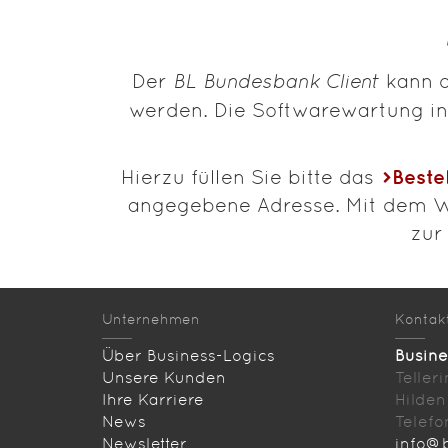
Der
BL Bundesbank Client
kann d
werden. Die Softwarewartung ink
Beste
Hierzu füllen Sie bitte das
angegebene Adresse. Mit dem Wa
zur
Unternehmen
Kontak
Über Business-Logics
Busin
Unsere Kunden
Teller
Ihre Karriere
Hilden
News
Telefo
Newsletter
info@b