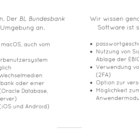
n. Der
BL Bundesbank
Wir wissen gen
Software ist s
r Umgebung an.
passwortgesch
nd macOS, auch vom
Nutzung von Sig
Ablage der EBI
Mehrbenutzersystem
Verwendung von
glich
(2FA)
f Wechselmedien
Option zur vers
nbank oder einer
Möglichkeit zum
(Oracle Database,
Anwendermodus 
erver)
(iOS und Android)