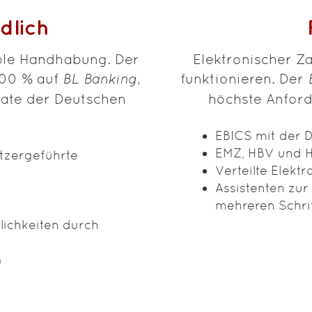
dlich
ble Handhabung. Der
Elektronischer Z
100 % auf
BL Banking
,
funktionieren. Der
mate der Deutschen
höchste Anford
EBICS mit der 
EMZ, HBV und 
utzergeführte
Verteilte Elekt
Assistenten zur
mehreren Schri
ichkeiten durch
h