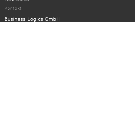
Kontakt
Business-Logics GmbH
Telleringstraße 11, D-40721 Hilden
Telefon: +49 2103 33993‑0
info@business-logics.de
Anfahrt
Gesucht und gefunden
Seitenübersicht
Download EBICS-Demo
Bugzilla
Presse
Rechtliches
Impressum
Datenschutz
Disclaimer
Letzte Änderung: 4. August 2022
Copyright © 2001-2026