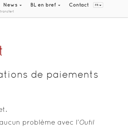
News
BL en bref
Contact
FR
transfert
t
rations de paiements
t.
 aucun problème avec l’
Outil