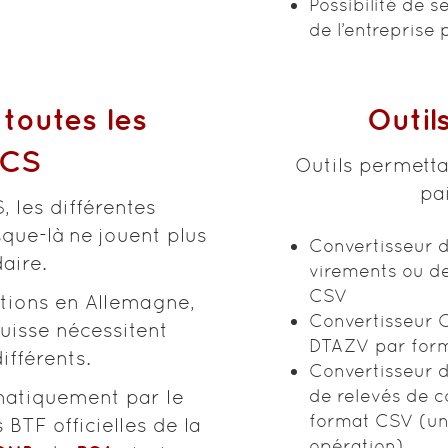
Possibilité de 
de l’entreprise 
toutes les
Outil
ICS
Outils permetta
pa
, les différentes
sque-là ne jouent plus
Convertisseur 
aire.
virements ou de
CSV
tions en Allemagne,
Convertisseur 
Suisse nécessitent
DTAZV par for
ifférents.
Convertisseur d
de relevés de co
matiquement par le
format CSV (un
BTF officielles de la
opération)