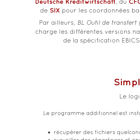
Deutsche Kreditwirtschaft
CF
, du
SIX
de
pour les coordonnées ban
Par ailleurs,
BL Outil de transfert
charge les différentes versions n
de la spécification EBICS
Simpl
Le log
Le programme additionnel est instal
récupérer des fichiers quelcon
surveiller des répertoires et en