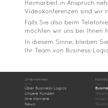
Heimarbeit in Anspruch neh
Videokonferenzen sind wir n
Falls Sie also beim Telefon
möchten wir uns bei Ihnen f
In diesem Sinne, bleiben Si
Ihr Team von Business-Logi
Unternehmen
Kontak
Über Business-Logics
Busin
Unsere Kunden
Teller
Ihre Karriere
Hilden
News
Telefo