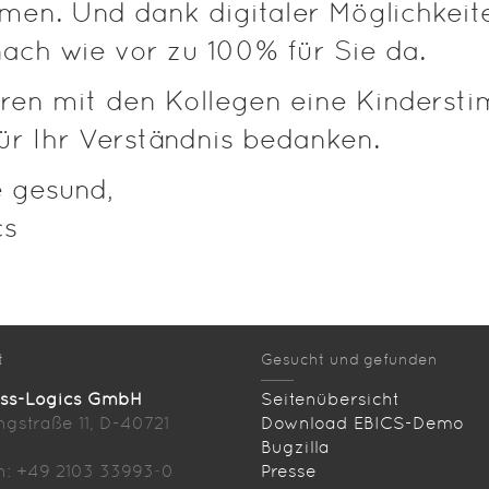
men. Und dank digitaler Möglichkeit
ach wie vor zu 100% für Sie da.
ieren mit den Kollegen eine Kinderst
ür Ihr Verständnis bedanken.
e gesund,
cs
t
Gesucht und gefunden
ess-Logics GmbH
Seitenübersicht
ingstraße 11, D-40721
Download EBICS-Demo
Bugzilla
n: +49 2103 33993‑0
Presse