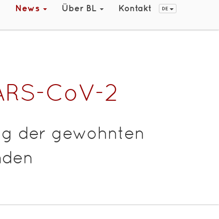
t
News
Über BL
Kontakt
DE
SARS-CoV-2
ung der gewohnten
nden